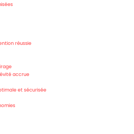
misées
ention réussie
irage
gévité accrue
optimale et sécurisée
onomies