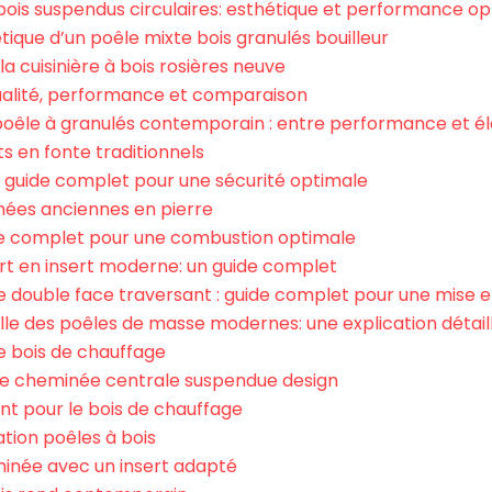
bois suspendus circulaires: esthétique et performance o
que d’un poêle mixte bois granulés bouilleur
a cuisinière à bois rosières neuve
ualité, performance et comparaison
poêle à granulés contemporain : entre performance et é
ts en fonte traditionnels
: guide complet pour une sécurité optimale
nées anciennes en pierre
de complet pour une combustion optimale
rt en insert moderne: un guide complet
le double face traversant : guide complet pour une mise 
lle des poêles de masse modernes: une explication détail
e bois de chauffage
’une cheminée centrale suspendue design
nt pour le bois de chauffage
ation poêles à bois
minée avec un insert adapté