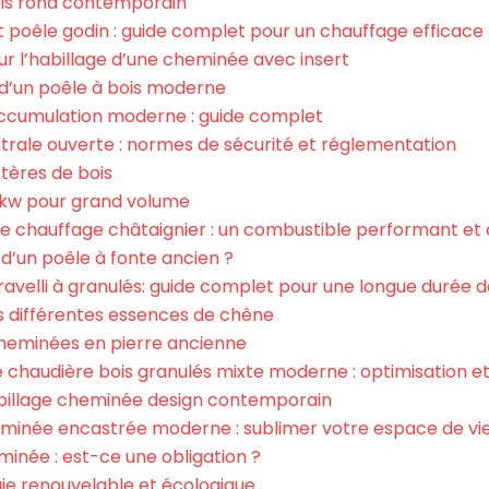
ois rond contemporain
t poêle godin : guide complet pour un chauffage efficace
r l’habillage d’une cheminée avec insert
d’un poêle à bois moderne
ccumulation moderne : guide complet
trale ouverte : normes de sécurité et réglementation
tères de bois
 9kw pour grand volume
de chauffage châtaignier : un combustible performant et
d’un poêle à fonte ancien ?
velli à granulés: guide complet pour une longue durée d
 différentes essences de chêne
cheminées en pierre ancienne
chaudière bois granulés mixte moderne : optimisation 
billage cheminée design contemporain
heminée encastrée moderne : sublimer votre espace de vi
née : est-ce une obligation ?
gie renouvelable et écologique