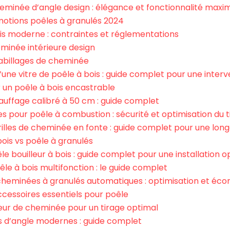
eminée d’angle design : élégance et fonctionnalité maxi
otions poêles à granulés 2024
bois moderne : contraintes et réglementations
inée intérieure design
abillages de cheminée
e vitre de poêle à bois : guide complet pour une interv
r un poêle à bois encastrable
auffage calibré à 50 cm : guide complet
s pour poêle à combustion : sécurité et optimisation du t
rilles de cheminée en fonte : guide complet pour une lon
ois vs poêle à granulés
êle bouilleur à bois : guide complet pour une installation 
le à bois multifonction : le guide complet
heminées à granulés automatiques : optimisation et éc
ccessoires essentiels pour poêle
cteur de cheminée pour un tirage optimal
’angle modernes : guide complet