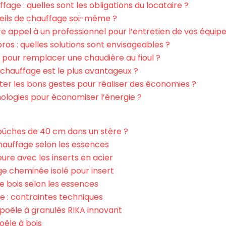
fage : quelles sont les obligations du locataire ?
ils de chauffage soi-même ?
ire appel à un professionnel pour l’entretien de vos équi
ros : quelles solutions sont envisageables ?
 pour remplacer une chaudière au fioul ?
 chauffage est le plus avantageux ?
er les bons gestes pour réaliser des économies ?
nologies pour économiser l’énergie ?
bûches de 40 cm dans un stère ?
chauffage selon les essences
re avec les inserts en acier
ge cheminée isolé pour insert
e bois selon les essences
le : contraintes techniques
 poêle à granulés RIKA innovant
oêle à bois