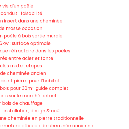
 vie d’un poêle
onduit : faisabilité
un insert dans une cheminée
 de masse occasion
n poêle à bois sortie murale
6kw : surface optimale
rique réfractaire dans les poêles
és entre acier et fonte
nulés mixte : étapes
 de cheminée ancien
ois et pierre pour l’habitat
bois pour 30m²: guide complet
 bois sur le marché actuel
r bois de chauffage
 installation, design & coût
une cheminée en pierre traditionnelle
fermeture efficace de cheminée ancienne