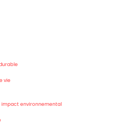
 durable
e vie
et impact environnemental
e