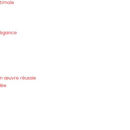
ptimale
légance
en œuvre réussie
lée