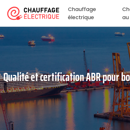
Chauffage
Ch
électrique
au
Qualité et certification ABR pour b