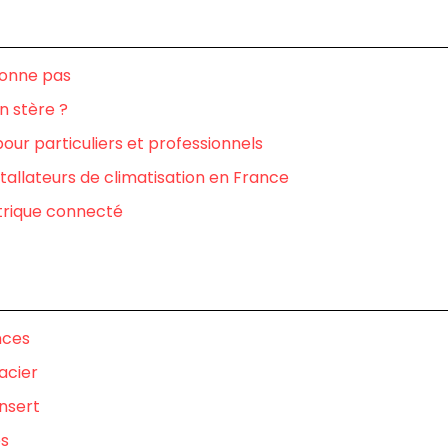
ionne pas
n stère ?
pour particuliers et professionnels
tallateurs de climatisation en France
trique connecté
nces
acier
insert
es